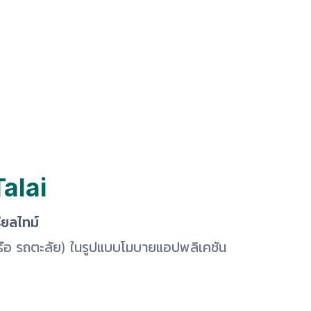
alai
ยลไทม์
หรือ รถตะลัย) ในรูปแบบโมบายแอปพลิเคชัน