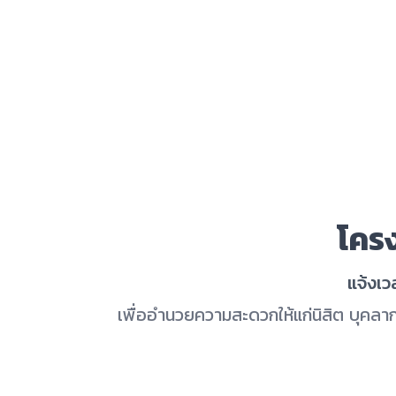
โคร
แจ้งเ
เพื่ออำนวยความสะดวกให้แก่นิสิต บุคลา